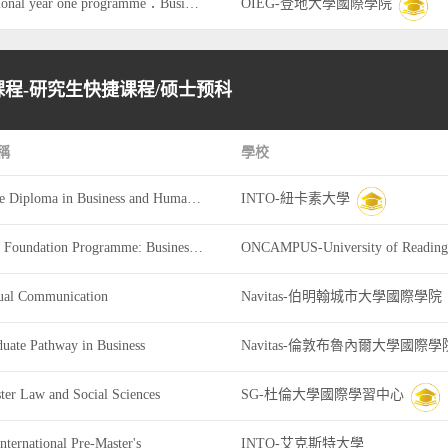
international year one programme：Business
OIEG-登地大學國際學院
程-研究生快捷课程/硕士预科
稱
學校
Graduate Diploma in Business and Humanities
INTO-紐卡素大學
Master's Foundation Programme: Business @ Henley Business School
ONCAMPUS-University of Reading
ual Communication
Navitas-伯明翰城市大學國際學院
duate Pathway in Business
Navitas-倫敦布魯內爾大學國際學
ter Law and Social Sciences
SG-杜倫大學國際學習中心
nternational Pre-Master's
INTO-艾克斯特大學