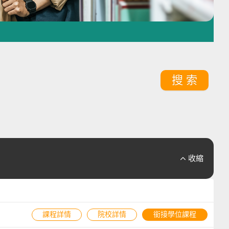
搜 索
收縮

課程詳情
院校詳情
銜接學位課程