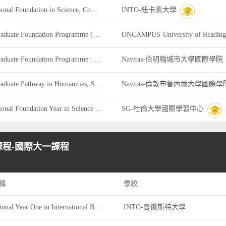
International Foundation in Science, Computing, Engineering and Mathematics
INTO-紐卡素大學
Undergraduate Foundation Programme (UFP): Business, Economics, Finance and Management
ONCAMPUS-University of Reading
Undergraduate Foundation Programme : Computing, Networking and Games Technology
Navitas-伯明翰城市大學國際學院
Undergraduate Pathway in Humanities, Social Sciences, Education and Psychology
Navitas-倫敦布魯內爾大學國際學
International Foundation Year in Science and Engineering
SG-杜倫大學國際學習中心
程-國際大一課程
稱
學校
International Year One in International Business, Accounting and Finance
INTO-曼徹斯特大學