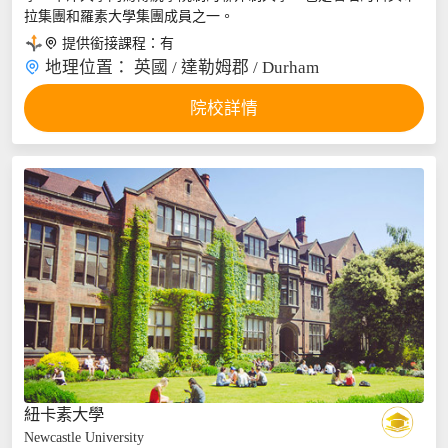
拉集團和羅素大學集團成員之一。

提供銜接課程：
有

地理位置：
英國 / 達勒姆郡 / Durham
院校詳情
紐卡素大學
Newcastle University
...