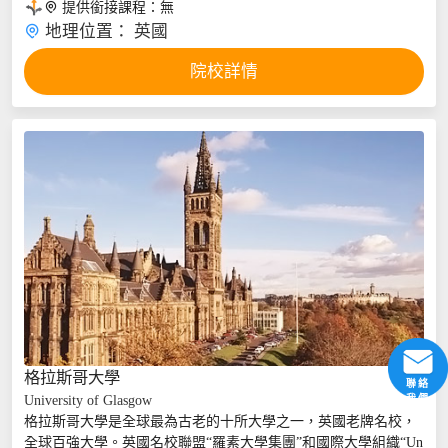

提供銜接課程：
無

地理位置：
英國
院校詳情
格拉斯哥大學
聯絡
University of Glasgow
...
我們
格拉斯哥大學是全球最為古老的十所大學之一，英國老牌名校，
全球百強大學。英國名校聯盟“羅素大學集團”和國際大學組織“Un