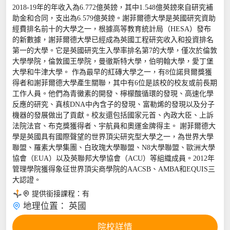
2018-19年的年收入為6.772億英鎊，其中1.548億英鎊來自研究補
助金和合同，支出為6.579億英鎊。謝菲爾德大學是英國研究資助
經費排名前十的大學之一，根據高等教育統計局（HESA）發布
的新數據，謝菲爾德大學已經成為英國工程研究收入和投資排名
第一的大學。它是英國研究生入學率排名第7的大學，僅次於倫敦
大學學院，倫敦國王學院，曼徹斯特大學，伯明翰大學，愛丁堡
大學和牛津大學。 作為最早的紅磚大學之一，有8位諾貝爾獎獲
得者和謝菲爾德大學產生關聯，其中有6位是該校的校友或前長期
工作人員。他們為青黴素的開發、檸檬酸循環的發現、高速化學
反應的研究、真核DNA中內含子的發現、富勒烯的發現以及分子
機器的發展做出了貢獻。校友還包括國家元首、內政大臣、上訴
法院法官、布克獎獲得者、宇航員和奧運金牌得主。 謝菲爾德大
學是英國具有國際聲望的世界頂尖研究型大學之一，為世界大學
聯盟、羅素大學集團、白玫瑰大學聯盟、N8大學聯盟、歐洲大學
協會（EUA）以及英聯邦大學協會（ACU）等組織成員。2012年
管理學院獲得象征世界頂尖商學院的AACSB、AMBA和EQUIS三
大認證。

提供銜接課程：
有

地理位置：
英國
院校詳情