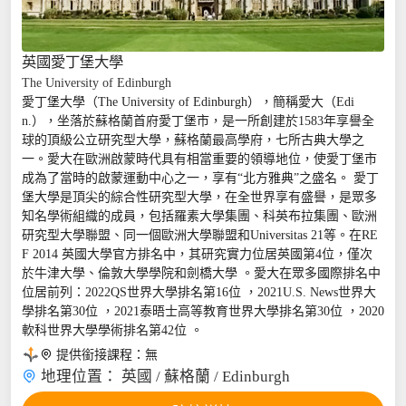
英國愛丁堡大學
The University of Edinburgh
...
愛丁堡大學（The University of Edinburgh），簡稱愛大（Edi
n.），坐落於蘇格蘭首府愛丁堡市，是一所創建於1583年享譽全
球的頂級公立研究型大學，蘇格蘭最高學府，七所古典大學之
一。愛大在歐洲啟蒙時代具有相當重要的領導地位，使愛丁堡市
成為了當時的啟蒙運動中心之一，享有“北方雅典”之盛名。 愛丁
堡大學是頂尖的綜合性研究型大學，在全世界享有盛譽，是眾多
知名學術組織的成員，包括羅素大學集團、科英布拉集團、歐洲
研究型大學聯盟、同一個歐洲大學聯盟和Universitas 21等。在RE
F 2014 英國大學官方排名中，其研究實力位居英國第4位，僅次
於牛津大學、倫敦大學學院和劍橋大學 。愛大在眾多國際排名中
位居前列：2022QS世界大學排名第16位 ，2021U.S. News世界大
學排名第30位 ，2021泰晤士高等教育世界大學排名第30位 ，2020
軟科世界大學學術排名第42位 。

提供銜接課程：
無

地理位置：
英國 / 蘇格蘭 / Edinburgh